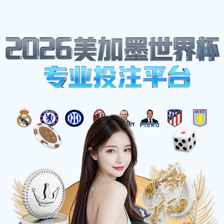
体育明星
首页
体育明星