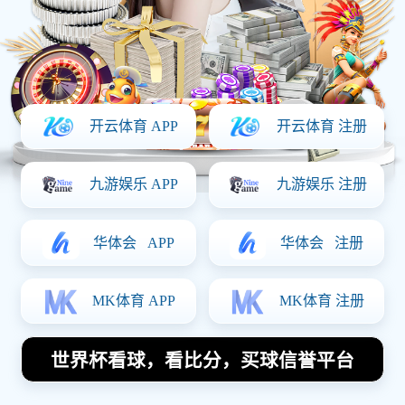
最新新闻
重庆乒乓球队在大满贯赛事中的比赛经验与表现分析
足球明星为何普遍掌握英语能力的深层原因探讨
足球明星魅力无限精彩瞬间封面图文素材全收录
C罗的足球传奇之路源于哪个国家的足球文化与热情