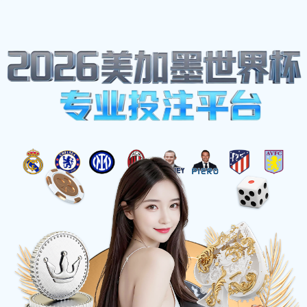
体育明星
首页
体育明星