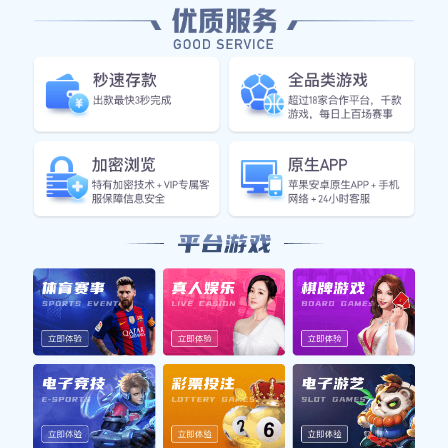
布克在球场上的风采与梅西的技术完美对比探讨
感染新冠的足球明星盘点及他们的复出情况分析
足球明星们的手提包背后故事揭秘及其品牌价值分析
非洲足球明星的励志故事与成就盘点让我们一起感受他们
的奋斗精神
全运会回顾：北京排球队的节奏掌控与精彩表现分析
三斤心目中的足球偶像与他追随的传奇球星故事
足球明星的球袜名称揭秘及其在比赛中的重要性分析
连麦足球明星是谁揭秘精彩视频背后的故事与精彩瞬间