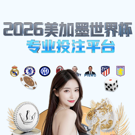
体育明星
首页
体育明星