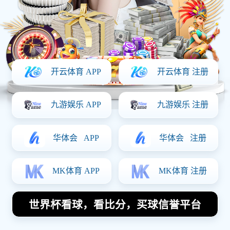
最新新闻
重庆乒乓球队在大满贯赛事中的比赛经验与表现分析
足球明星为何普遍掌握英语能力的深层原因探讨
足球明星魅力无限精彩瞬间封面图文素材全收录
C罗的足球传奇之路源于哪个国家的足球文化与热情