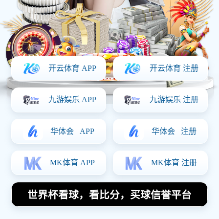
最新新闻
重庆乒乓球队在大满贯赛事中的比赛经验与表现分析
足球明星为何普遍掌握英语能力的深层原因探讨
足球明星魅力无限精彩瞬间封面图文素材全收录
C罗的足球传奇之路源于哪个国家的足球文化与热情