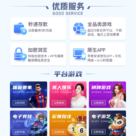
布克在球场上的风采与梅西的技术完美对比探讨
感染新冠的足球明星盘点及他们的复出情况分析
足球明星们的手提包背后故事揭秘及其品牌价值分析
非洲足球明星的励志故事与成就盘点让我们一起感受他们
的奋斗精神
全运会回顾：北京排球队的节奏掌控与精彩表现分析
三斤心目中的足球偶像与他追随的传奇球星故事
足球明星的球袜名称揭秘及其在比赛中的重要性分析
连麦足球明星是谁揭秘精彩视频背后的故事与精彩瞬间