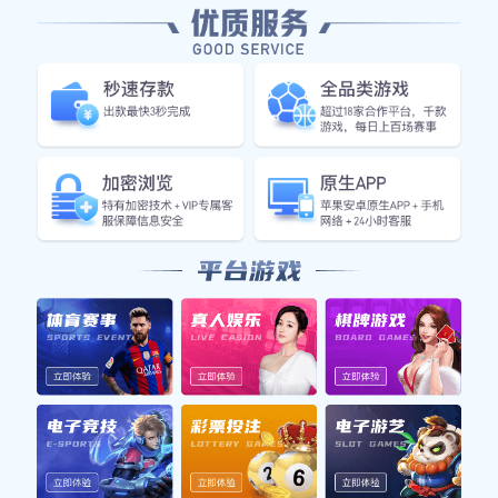
布克在球场上的风采与梅西的技术完美对比探讨
感染新冠的足球明星盘点及他们的复出情况分析
足球明星们的手提包背后故事揭秘及其品牌价值分析
非洲足球明星的励志故事与成就盘点让我们一起感受他们
的奋斗精神
全运会回顾：北京排球队的节奏掌控与精彩表现分析
三斤心目中的足球偶像与他追随的传奇球星故事
足球明星的球袜名称揭秘及其在比赛中的重要性分析
连麦足球明星是谁揭秘精彩视频背后的故事与精彩瞬间