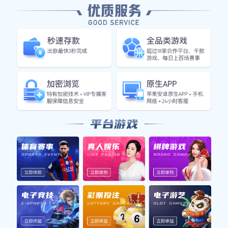
布克在球场上的风采与梅西的技术完美对比探讨
感染新冠的足球明星盘点及他们的复出情况分析
足球明星们的手提包背后故事揭秘及其品牌价值分析
非洲足球明星的励志故事与成就盘点让我们一起感受他们
的奋斗精神
全运会回顾：北京排球队的节奏掌控与精彩表现分析
三斤心目中的足球偶像与他追随的传奇球星故事
足球明星的球袜名称揭秘及其在比赛中的重要性分析
连麦足球明星是谁揭秘精彩视频背后的故事与精彩瞬间