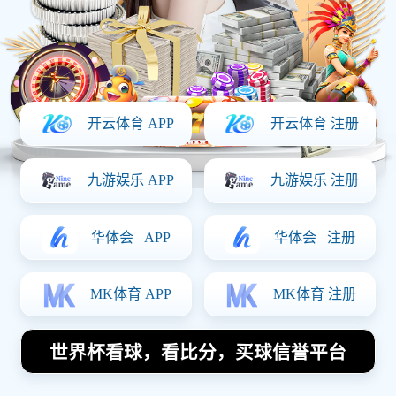
最新新闻
重庆乒乓球队在大满贯赛事中的比赛经验与表现分析
足球明星为何普遍掌握英语能力的深层原因探讨
足球明星魅力无限精彩瞬间封面图文素材全收录
C罗的足球传奇之路源于哪个国家的足球文化与热情