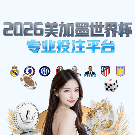
体育明星
首页
体育明星