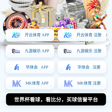
最新新闻
重庆乒乓球队在大满贯赛事中的比赛经验与表现分析
足球明星为何普遍掌握英语能力的深层原因探讨
足球明星魅力无限精彩瞬间封面图文素材全收录
C罗的足球传奇之路源于哪个国家的足球文化与热情