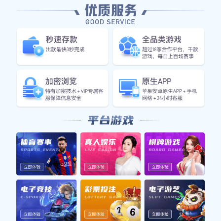
布克在球场上的风采与梅西的技术完美对比探讨
感染新冠的足球明星盘点及他们的复出情况分析
足球明星们的手提包背后故事揭秘及其品牌价值分析
非洲足球明星的励志故事与成就盘点让我们一起感受他们
的奋斗精神
全运会回顾：北京排球队的节奏掌控与精彩表现分析
三斤心目中的足球偶像与他追随的传奇球星故事
足球明星的球袜名称揭秘及其在比赛中的重要性分析
连麦足球明星是谁揭秘精彩视频背后的故事与精彩瞬间