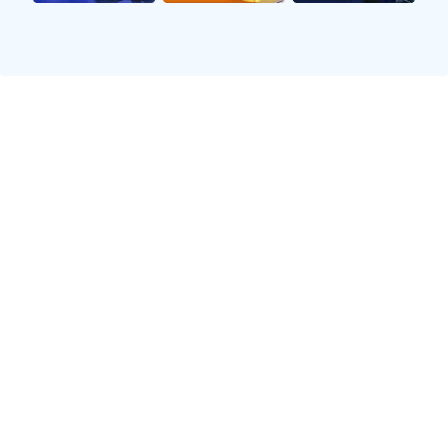
导航
了解南宫集团
体育热点
体育明星
服务种类
接洽南宫集团官方入口
摩洛哥与坦桑尼亚的激烈对决展现非洲足球的魅力
与潜力
2025-08-27 01:36:33
摩洛哥与坦桑尼亚的激烈对决不仅是一场足球比赛，更