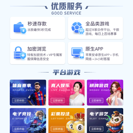
布克在球场上的风采与梅西的技术完美对比探讨
感染新冠的足球明星盘点及他们的复出情况分析
足球明星们的手提包背后故事揭秘及其品牌价值分析
非洲足球明星的励志故事与成就盘点让我们一起感受他们
的奋斗精神
全运会回顾：北京排球队的节奏掌控与精彩表现分析
三斤心目中的足球偶像与他追随的传奇球星故事
足球明星的球袜名称揭秘及其在比赛中的重要性分析
连麦足球明星是谁揭秘精彩视频背后的故事与精彩瞬间