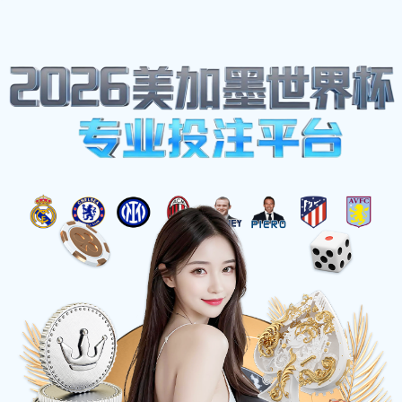
体育热点
首页
体育热点