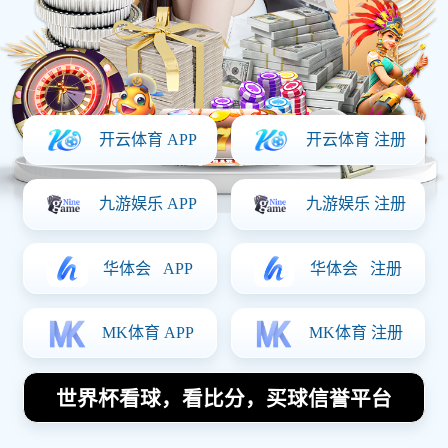
最新新闻
重庆乒乓球队在大满贯赛事中的比赛经验与表现分析
足球明星为何普遍掌握英语能力的深层原因探讨
足球明星魅力无限精彩瞬间封面图文素材全收录
C罗的足球传奇之路源于哪个国家的足球文化与热情