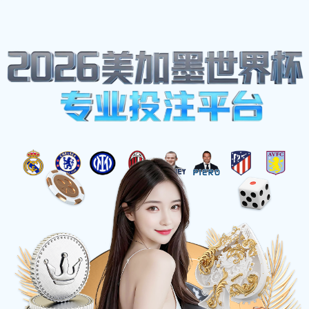
体育热点
首页
体育热点