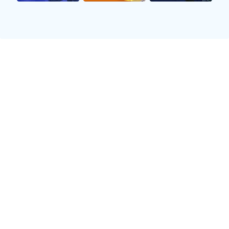
导航
了解南宫集团
体育热点
体育明星
服务种类
接洽南宫集团官方入口
辽宁本钢掀起热议，球迷为球队加油助威
2025-05-16 16:38:38
辽宁本钢队在最近的一场CBA比赛中掀起了广泛的热
议，球队的出色表现无疑是焦点所在。比赛当天，辽宁