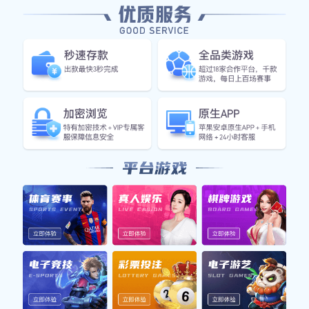
布克在球场上的风采与梅西的技术完美对比探讨
感染新冠的足球明星盘点及他们的复出情况分析
足球明星们的手提包背后故事揭秘及其品牌价值分析
非洲足球明星的励志故事与成就盘点让我们一起感受他们
的奋斗精神
全运会回顾：北京排球队的节奏掌控与精彩表现分析
三斤心目中的足球偶像与他追随的传奇球星故事
足球明星的球袜名称揭秘及其在比赛中的重要性分析
连麦足球明星是谁揭秘精彩视频背后的故事与精彩瞬间