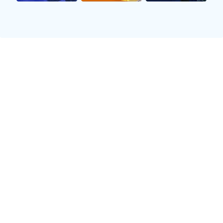
导航
了解南宫集团
体育热点
体育明星
服务种类
接洽南宫集团官方入口
十一个足球明星的精彩瞬间与成就回顾，探索他们
的职业生涯与影响力
2025-12-02 11:54:38
足球作为全球最受欢迎的运动之一，吸引了无数球迷的