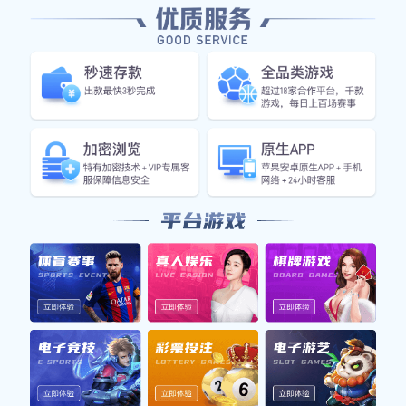
布克在球场上的风采与梅西的技术完美对比探讨
感染新冠的足球明星盘点及他们的复出情况分析
足球明星们的手提包背后故事揭秘及其品牌价值分析
非洲足球明星的励志故事与成就盘点让我们一起感受他们
的奋斗精神
全运会回顾：北京排球队的节奏掌控与精彩表现分析
三斤心目中的足球偶像与他追随的传奇球星故事
足球明星的球袜名称揭秘及其在比赛中的重要性分析
连麦足球明星是谁揭秘精彩视频背后的故事与精彩瞬间