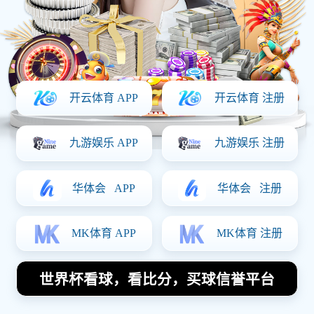
最新新闻
重庆乒乓球队在大满贯赛事中的比赛经验与表现分析
足球明星为何普遍掌握英语能力的深层原因探讨
足球明星魅力无限精彩瞬间封面图文素材全收录
C罗的足球传奇之路源于哪个国家的足球文化与热情