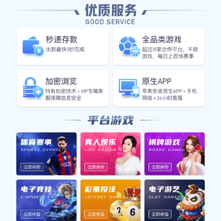
布克在球场上的风采与梅西的技术完美对比探讨
感染新冠的足球明星盘点及他们的复出情况分析
足球明星们的手提包背后故事揭秘及其品牌价值分析
非洲足球明星的励志故事与成就盘点让我们一起感受他们
的奋斗精神
全运会回顾：北京排球队的节奏掌控与精彩表现分析
三斤心目中的足球偶像与他追随的传奇球星故事
足球明星的球袜名称揭秘及其在比赛中的重要性分析
连麦足球明星是谁揭秘精彩视频背后的故事与精彩瞬间